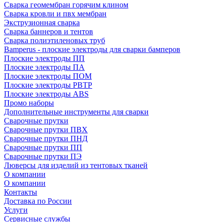
Сварка геомембран горячим клином
Сварка кровли и пвх мембран
Экструзионная сварка
Сварка баннеров и тентов
Сварка полиэтиленовых труб
Bamperus - плоские электроды для сварки бамперов
Плоские электроды ПП
Плоские электроды ПА
Плоские электроды ПОМ
Плоские электроды РВТР
Плоские электроды ABS
Промо наборы
Дополнительные инструменты для сварки
Сварочные прутки
Сварочные прутки ПВХ
Сварочные прутки ПНД
Сварочные прутки ПП
Сварочные прутки ПЭ
Люверсы для изделий из тентовых тканей
О компании
О компании
Контакты
Доставка по России
Услуги
Сервисные службы