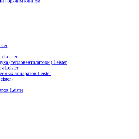
ии горячим клином
ster
 Leister
уха (тепловентиляторы) Leister
я Leister
нных аппаратов Leister
ister
ров Leister