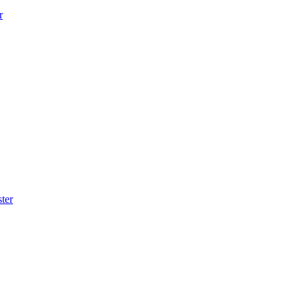
r
ter