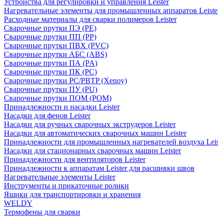
Устройства для регулировки и управления Leister
Нагревательные элементы для промышленных аппаратов Leiste
Расходные материалы для сварки полимеров Leister
Сварочные прутки ПЭ (PE)
Сварочные прутки ПП (PP)
Сварочные прутки ПВХ (PVC)
Сварочные прутки АБС (ABS)
Сварочные прутки ПА (PA)
Сварочные прутки ПК (PC)
Сварочные прутки PC/PBTP (Xenoy)
Сварочные прутки ПУ (PU)
Сварочные прутки ПОМ (POM)
Принадлежности и насадки Leister
Насадки для фенов Leister
Насадки для ручных сварочных экструдеров Leister
Насадки для автоматических сварочных машин Leister
Принадлежности для промышленных нагревателей воздуха Leis
Насадки для стационарных сварочных машин Leister
Принадлежности для вентиляторов Leister
Принадлежности к аппаратам Leister для расшивки швов
Нагревательные элементы Leister
Инструменты и прикаточные ролики
Ящики для транспортировки и хранения
WELDY
Термофены для сварки