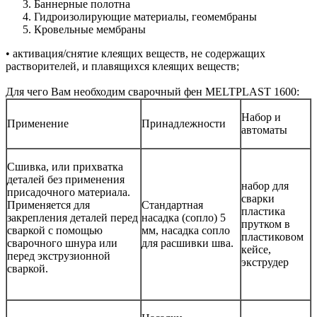
Баннерные полотна
Гидроизолирующие материалы, геомембраны
Кровельные мембраны
• активация/снятие клеящих веществ, не содержащих
растворителей, и плавящихся клеящих веществ;
Для чего Вам необходим сварочный фен MELTPLAST 1600:
Набор и
Применение
Принадлежности
автоматы
Сшивка, или прихватка
деталей без применения
набор для
присадочного материала.
сварки
Применяется для
Стандартная
пластика
закрепления деталей перед
насадка (сопло) 5
прутком в
сваркой с помощью
мм, насадка сопло
пластиковом
сварочного шнура или
для расшивки шва.
кейсе,
перед экструзионной
экструдер
сваркой.