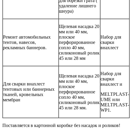
для обрезки грата (
удаление лишнего
шнура)
Щелевая насадка 20
мм или 40 мм,
Ремонт автомобильных
плоское
Набор для
тентов, навесов,
перфорированное
сварки
рекламных баннеров.
сопло 40 мм,
внахлест
силиконовый ролик
45 или 28 мм
Набор для
Щелевая насадка 20
сварки
мм или 40 мм,
Для сварки внахлест
внахлест и
плоское
тентовых или баннерных
перфорированное
MELTPLAST-
тканей, кровельных
сопло 40 мм,
UME или
мембран
силиконовый ролик
MELTPLAST-
45 или 28 мм.
WP1.
Поставляется в картонной коробке без насадок и роликов!