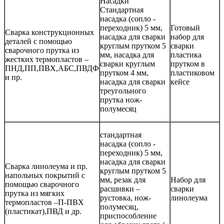
Насадки
Стандартная
насадка (сопло -
переходник) 5 мм,
Готовый
Сварка конструкционных
насадка для сварки
набор для
деталей с помощью
круглым прутком 5
сварки
сварочного прутка из
мм, насадка для
пластика
жестких термопластов –
сварки круглым
прутком в
ПНД
,
ПП
,
ПВХ
,
АБС
,
ПВДФ
прутком 4 мм,
пластиковом
и пр.
насадка для сварки
кейсе
треугольного
прутка нож-
полумесяц
стандартная
насадка (сопло -
переходник) 5 мм,
насадка для сварки
Сварка линолеума и пр.
круглым прутком 5
напольных покрытий с
мм, резак для
Набор для
помощью сварочного
расшивки –
сварки
прутка из мягких
рустовка, нож-
линолеума
термопластов –
П-ПВХ
полумесяц,
(пластикат)
,
ПВД
и др.
приспособление