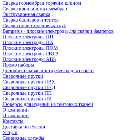
Сварка геомембран горячим клином
Сварка кровли и пвх мембран
Экструзионная сварка
Сварка баннеров и тентов
Сварка полиэтиленовых труб
Bamperus - плоские электроды для сварки бамперов
Плоские электроды ПП
Плоские электроды ПА
Плоские электроды ПОМ
Плоские электроды РВТР
Плоские электроды ABS
Промо наборы
Дополнительные инструменты для сварки
Сварочные прутки
Сварочные прутки ПВХ
Сварочные прутки ПНД
Сварочные прутки ПП
Сварочные прутки ПЭ
Люверсы для изделий из тентовых тканей
О компании
О компании
Контакты
Доставка по России
Услуги
Сервисные службы