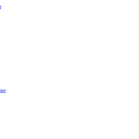
r
ter