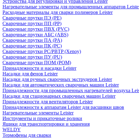
Устройства для регулировки и управления Leister
Нагревательные элементы для промышленных аппаратов Leiste
Расходные материалы для сварки полимеров Leister
Сварочные прутки ПЭ (PE)
Сварочные прутки ПП (PP)
Сварочные прутки ПВХ (PVC)
Сварочные прутки АБС (ABS)
Сварочные прутки ПА (PA)
Сварочные прутки ПК (PC)
Сварочные прутки PC/PBTP (Xenoy)
Сварочные прутки ПУ (PU)
Сварочные прутки ПОМ (POM)
Принадлежности и насадки Leister
Насадки для фенов Leister
Насадки для ручных сварочных экструдеров Leister
Насадки для автоматических сварочных машин Leister
Принадлежности для промышленных нагревателей воздуха Leis
Насадки для стационарных сварочных машин Leister
Принадлежности для вентиляторов Leister
Принадлежности к аппаратам Leister для расшивки швов
Нагревательные элементы Leister
Инструменты и прикаточные ролики
Ящики для транспортировки и хранения
WELDY
Термофены для сварки