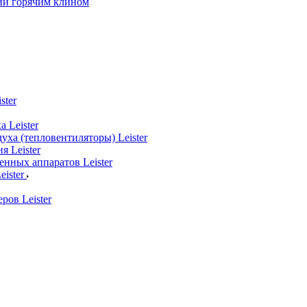
ии горячим клином
ster
 Leister
уха (тепловентиляторы) Leister
я Leister
нных аппаратов Leister
ister
ров Leister