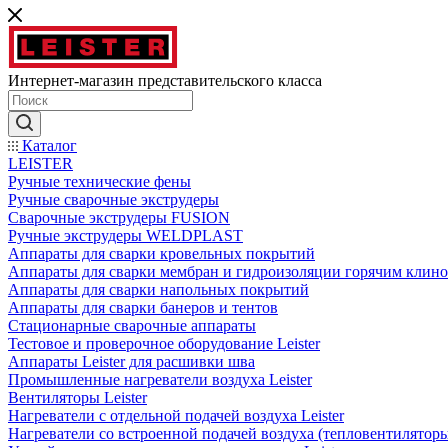
Интернет-магазин представительского класса
Каталог
LEISTER
Ручные технические фены
Ручные сварочные экструдеры
Сварочные экструдеры FUSION
Ручные экструдеры WELDPLAST
Аппараты для сварки кровельных покрытий
Аппараты для сварки мембран и гидроизоляции горячим клин
Аппараты для сварки напольных покрытий
Аппараты для сварки банеров и тентов
Стационарные сварочные аппараты
Тестовое и проверочное оборудование Leister
Аппараты Leister для расшивки шва
Промышленные нагреватели воздуха Leister
Вентиляторы Leister
Нагреватели с отдельной подачей воздуха Leister
Нагреватели со встроенной подачей воздуха (тепловентиляторы)