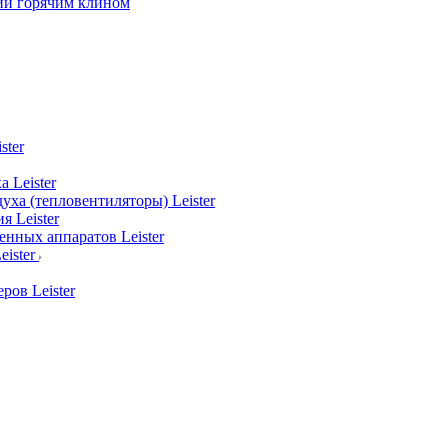
ии горячим клином
ster
 Leister
уха (тепловентиляторы) Leister
я Leister
нных аппаратов Leister
ister
ров Leister