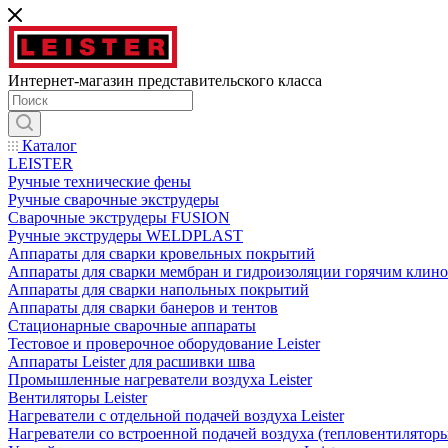
Интернет-магазин представительского класса
Каталог
LEISTER
Ручные технические фены
Ручные сварочные экструдеры
Сварочные экструдеры FUSION
Ручные экструдеры WELDPLAST
Аппараты для сварки кровельных покрытий
Аппараты для сварки мембран и гидроизоляции горячим клин
Аппараты для сварки напольных покрытий
Аппараты для сварки банеров и тентов
Стационарные сварочные аппараты
Тестовое и проверочное оборудование Leister
Аппараты Leister для расшивки шва
Промышленные нагреватели воздуха Leister
Вентиляторы Leister
Нагреватели с отдельной подачей воздуха Leister
Нагреватели со встроенной подачей воздуха (тепловентиляторы)