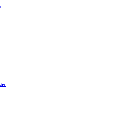
r
ter