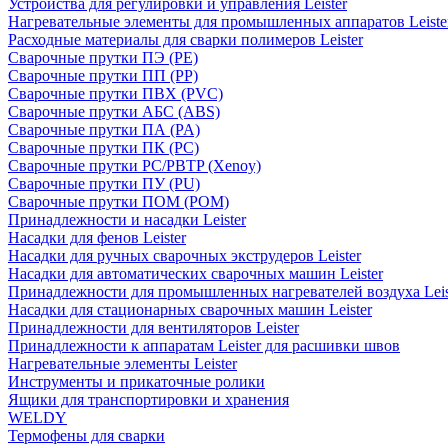
Устройства для регулировки и управления Leister
Нагревательные элементы для промышленных аппаратов Leiste
Расходные материалы для сварки полимеров Leister
Сварочные прутки ПЭ (PE)
Сварочные прутки ПП (PP)
Сварочные прутки ПВХ (PVC)
Сварочные прутки АБС (ABS)
Сварочные прутки ПА (PA)
Сварочные прутки ПК (PC)
Сварочные прутки PC/PBTP (Xenoy)
Сварочные прутки ПУ (PU)
Сварочные прутки ПОМ (POM)
Принадлежности и насадки Leister
Насадки для фенов Leister
Насадки для ручных сварочных экструдеров Leister
Насадки для автоматических сварочных машин Leister
Принадлежности для промышленных нагревателей воздуха Leis
Насадки для стационарных сварочных машин Leister
Принадлежности для вентиляторов Leister
Принадлежности к аппаратам Leister для расшивки швов
Нагревательные элементы Leister
Инструменты и прикаточные ролики
Ящики для транспортировки и хранения
WELDY
Термофены для сварки