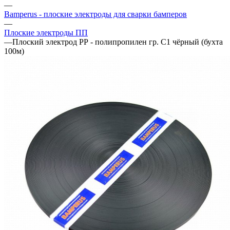
—
Bamperus - плоские электроды для сварки бамперов
—
Плоские электроды ПП
—
Плоский электрод РР - полипропилен гр. С1 чёрный (бухта
100м)